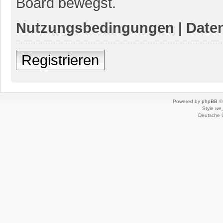
Board bewegst.
Nutzungsbedingungen
|
Daten
Registrieren
Powered by
phpBB
© 
Style
we_
Deutsche 