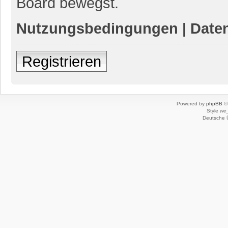
Board bewegst.
Nutzungsbedingungen
|
Daten
Registrieren
Powered by
phpBB
© 
Style
we_
Deutsche 