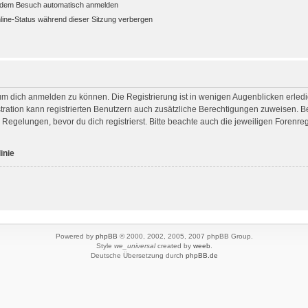
edem Besuch automatisch anmelden
ine-Status während dieser Sitzung verbergen
um dich anmelden zu können. Die Registrierung ist in wenigen Augenblicken erledigt
ration kann registrierten Benutzern auch zusätzliche Berechtigungen zuweisen. B
gelungen, bevor du dich registrierst. Bitte beachte auch die jeweiligen Forenre
inie
Powered by
phpBB
© 2000, 2002, 2005, 2007 phpBB Group.
Style
we_universal
created by
weeb
.
Deutsche Übersetzung durch
phpBB.de