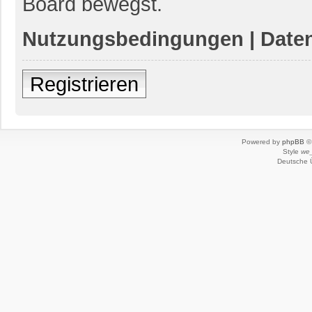
Board bewegst.
Nutzungsbedingungen
|
Daten
Registrieren
Powered by
phpBB
© 
Style
we_
Deutsche 